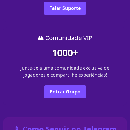
Falar Suporte
👥 Comunidade VIP
1000+
Junte-se a uma comunidade exclusiva de
jogadores e compartilhe experiências!
Entrar Grupo
📱 Como Seguir no Telegram