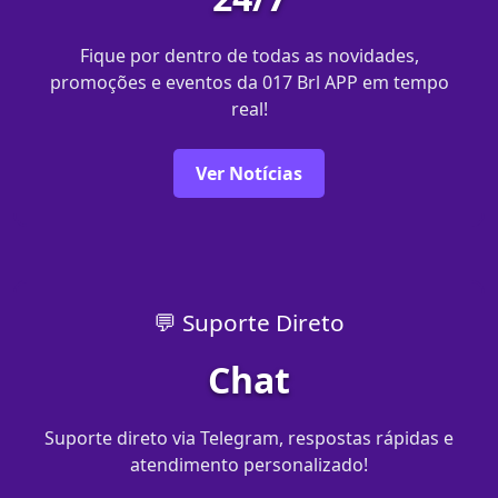
Fique por dentro de todas as novidades,
promoções e eventos da 017 Brl APP em tempo
real!
Ver Notícias
💬 Suporte Direto
Chat
Suporte direto via Telegram, respostas rápidas e
atendimento personalizado!