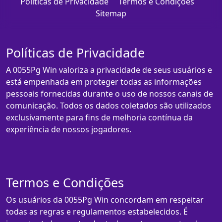
Políticas de Privacidade
Termos e Condições
Sitemap
Políticas de Privacidade
A 0055Pg Win valoriza a privacidade de seus usuários e
está empenhada em proteger todas as informações
pessoais fornecidas durante o uso de nossos canais de
comunicação. Todos os dados coletados são utilizados
exclusivamente para fins de melhoria contínua da
experiência de nossos jogadores.
Termos e Condições
Os usuários da 0055Pg Win concordam em respeitar
todas as regras e regulamentos estabelecidos. É