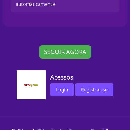
automaticamente
SEGUIR AGORA
Acessos
Login
Registrar-se